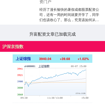
资门户
经历了漫长愉快的暑假成都股票配资公
司，还有一周的时间就要开学了，同学
们也该收心了。那么，究竟该如何从暑
假模式切换到开学模式呢？ 新学期开学
在即，不少孩子可能还对....
升富配资文章已加载完成
沪深京指数
上证综指
3940.04
+39.68
+1.02%