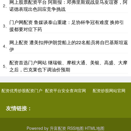
网上股票配资平台 阿斯报：邓弗里斯观战皇马友谊赛，阿
2、
诺德表现出色回应竞争挑战
门户网配资 鲁媒谈泰山重建：足协杯争冠有难度 换帅引
3、
援都要对症下药
网上配资 遭美扣押伊朗货船上的22名船员将自巴基斯坦返
4、
伊
配资首选门户网站 继瑞银、摩根大通、美银、高盛、大摩
5、
之后，巴克莱也下调油价预期
配资优秀炒股配资门户
配资平台安全查询官网
配资炒股网站官网
友情链接：
Powered by
升富配资
RSS地图
HTML地图