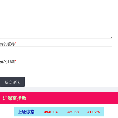
你的昵称
*
你的邮箱
*
提交评论
沪深京指数
上证综指
3940.04
+39.68
+1.02%