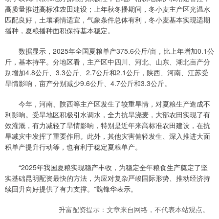
高质量推进高标准农田建设；上年秋冬播期间，冬小麦主产区光温水
匹配良好，土壤墒情适宜，气象条件总体有利，冬小麦基本实现适期
播种，夏粮播种面积保持基本稳定。
数据显示，2025年全国夏粮单产375.6公斤/亩，比上年增加0.1公
斤，基本持平。分地区看，主产区中四川、河北、山东、湖北亩产分
别增加4.8公斤、3.3公斤、2.7公斤和2.1公斤，陕西、河南、江苏受
旱情影响，亩产分别减少9.6公斤、4.7公斤和3.3公斤。
今年，河南、陕西等主产区发生了较重旱情，对夏粮生产造成不
利影响。受旱地区积极引水调水，全力抗旱浇麦，大部农田实现了有
效灌溉，有力减轻了旱情影响，特别是近年来高标准农田建设，在抗
旱减灾中发挥了重要作用。此外，其他灾害偏轻发生、深入推进大面
积单产提升行动等，也有利于稳定夏粮单产。
“2025年我国夏粮实现稳产丰收，为稳定全年粮食生产奠定了坚
实基础昆明配资最快的方法，为应对复杂严峻国际形势、推动经济持
续回升向好提供了有力支撑。”魏锋华表示。
升富配资提示：文章来自网络，不代表本站观点。